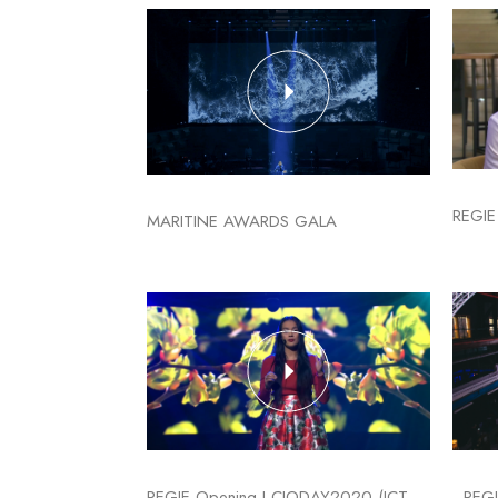
REGI
MARITINE AWARDS GALA
REGIE Opening I CIODAY2020 (ICT
REGI