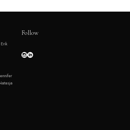
Follow
 Erik
ennifer
atasja