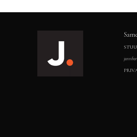
Same
STUU
jennife
PRIV