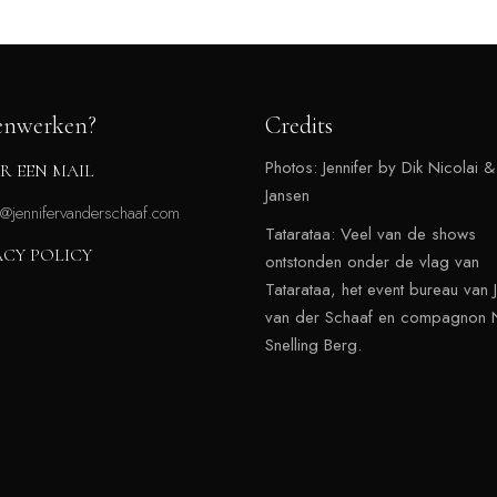
nwerken?
Credits
Photos: Jennifer by Dik Nicolai &
R EEN MAIL
Jansen
r@jennifervanderschaaf.com
Tatarataa: Veel van de shows
ACY POLICY
ontstonden onder de vlag van
Tatarataa, het event bureau van J
van der Schaaf en compagnon N
Snelling Berg.