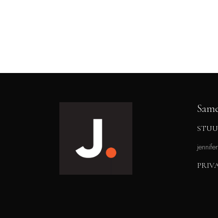
Same
STUU
jennife
PRIV