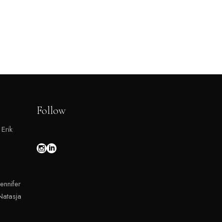
Follow
 Erik
ennifer
atasja