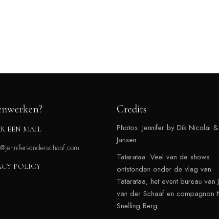
nwerken?
Credits
Photos: Jennifer by Dik Nicolai &
R EEN MAIL
Jansen
r@jennifervanderschaaf.com
Tatarataa: Veel van de shows
ACY POLICY
ontstonden onder de vlag van
Tatarataa, het event bureau van J
van der Schaaf en compagnon N
Snelling Berg.