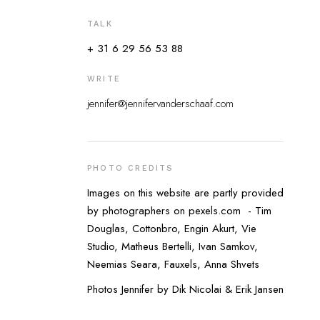
TALK
+ 31 6 29 56 53 88
WRITE
jennifer@jennifervanderschaaf.com
PHOTO CREDITS
Images on this website are partly provided
by photographers on pexels.com - Tim
Douglas, Cottonbro, Engin Akurt, Vie
Studio, Matheus Bertelli, Ivan Samkov,
Neemias Seara, Fauxels, Anna Shvets
Photos Jennifer by Dik Nicolai & Erik Jansen